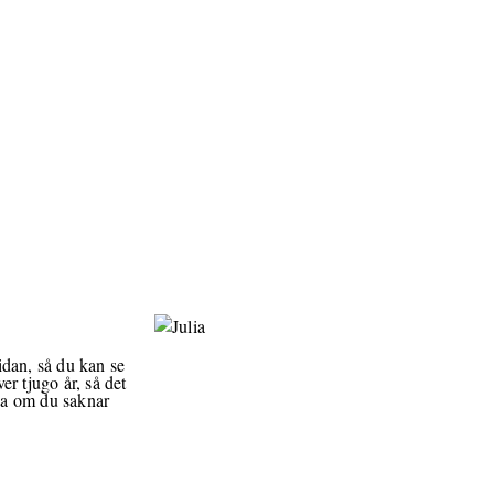
idan, så du kan se
er tjugo år, så det
rna om du saknar